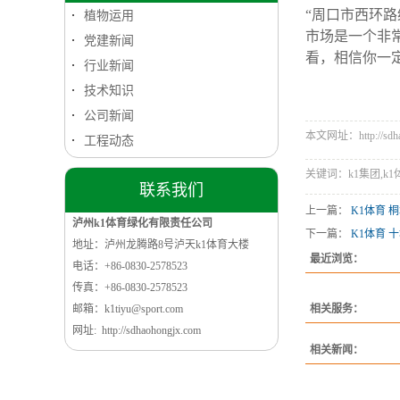
“周口市西环
植物运用
市场是一个非
党建新闻
看，相信你一
行业新闻
技术知识
公司新闻
本文网址：http://sdha
工程动态
关键词：k1集团,k
联系我们
上一篇：
K1体育 
泸州k1体育绿化有限责任公司
下一篇：
K1体育 
地址：泸州龙腾路8号泸天k1体育大楼
最近浏览：
电话：+86-0830-2578523
传真：+86-0830-2578523
邮箱：k1tiyu@sport.com
相关服务：
网址: http://sdhaohongjx.com
相关新闻：