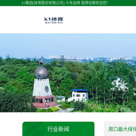
k1集团(体育股份有限公司)-十年品牌 值得信赖欢迎您！
行业新闻
周口最大绿