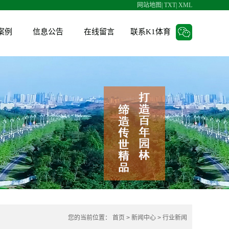
网站地图
|
TXT
|
XML
案例
信息公告
在线留言
联系K1体育
人才招聘
招标信息
V6项目管理系统
您的当前位置：
首页
>
新闻中心
>
行业新闻