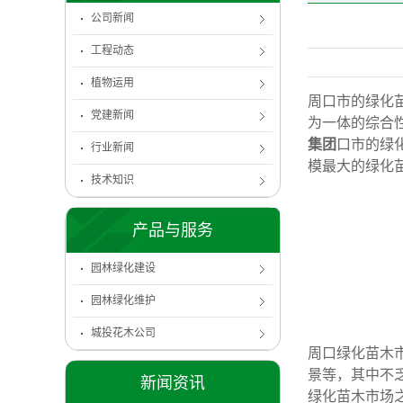
公司新闻
工程动态
植物运用
周口市的绿化
党建新闻
为一体的综合
集团
口市的绿
行业新闻
模最大的绿化
技术知识
产品与服务
园林绿化建设
园林绿化维护
城投花木公司
周口绿化苗木
景等，其中不
新闻资讯
绿化苗木市场