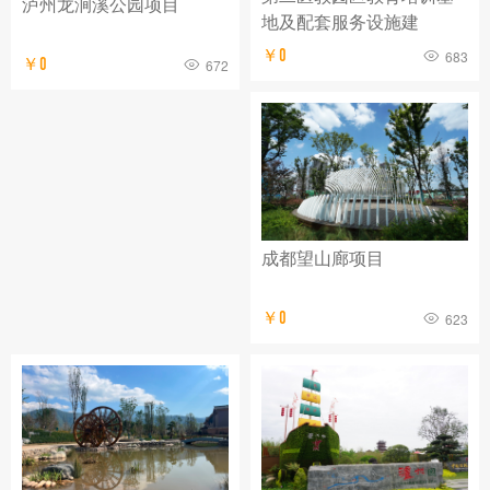
泸州龙涧溪公园项目
地及配套服务设施建
￥0
683
￥0
672
成都望山廊项目
￥0
623