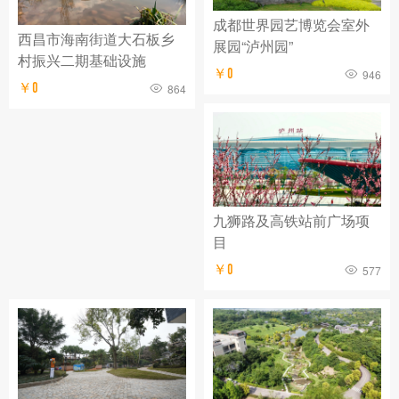
成都世界园艺博览会室外
西昌市海南街道大石板乡
展园“泸州园”
村振兴二期基础设施
￥0
946
￥0
864
九狮路及高铁站前广场项
目
￥0
577